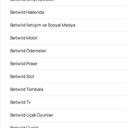
Betwild Hakkında
Betwild İletişim ve Sosyal Medya
Betwild Mobil
Betwild Ödemeler
Betwild Poker
Betwild Slot
Betwild Tombala
Betwild Tv
Betwild Uçak Oyunları
Betwild Üyelik