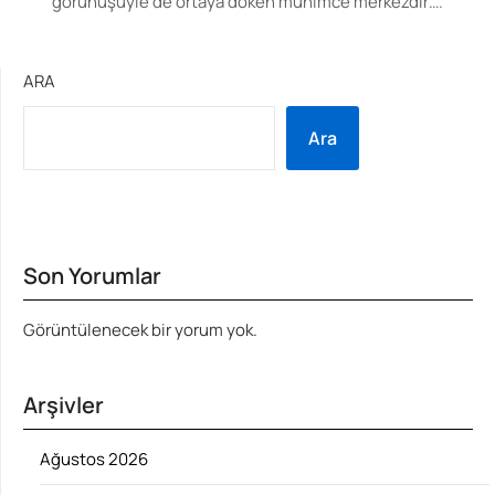
görünüşüyle de ortaya döken mühimce merkezdir….
ARA
Ara
Son Yorumlar
Görüntülenecek bir yorum yok.
Arşivler
Ağustos 2026