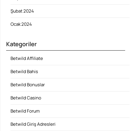
Şubat 2024
Ocak 2024
Kategoriler
Betwild Affiliate
Betwild Bahis
Betwild Bonuslar
Betwild Casino
Betwild Forum
Betwild Giriş Adresleri