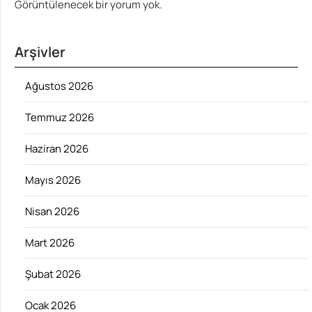
Görüntülenecek bir yorum yok.
Arşivler
Ağustos 2026
Temmuz 2026
Haziran 2026
Mayıs 2026
Nisan 2026
Mart 2026
Şubat 2026
Ocak 2026