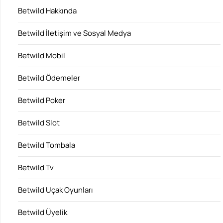
Betwild Hakkında
Betwild İletişim ve Sosyal Medya
Betwild Mobil
Betwild Ödemeler
Betwild Poker
Betwild Slot
Betwild Tombala
Betwild Tv
Betwild Uçak Oyunları
Betwild Üyelik