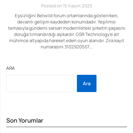
Posted on 15 Kasım 2025
Eşsizliğini Betwild forum ortamlarında gösterirken,
devamlı gelişim kaydeden konumdadır. Yeşilimsi
temasıyla gündemi sarsan modernlikteki şirketin şaşasını
doruğa tırmandırdığı aşikardır. GSR Technology’e ait
mühimce altyapıda hareket eden oyun alanıdır. Zira kayıt
numarasını 3102920507…
ARA
Ara
Son Yorumlar