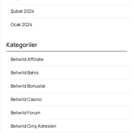
Şubat 2024
Ocak 2024
Kategoriler
Betwild Affiliate
Betwild Bahis
Betwild Bonuslar
Betwild Casino
Betwild Forum
Betwild Giriş Adresleri