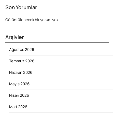
Son Yorumlar
Görüntülenecek bir yorum yok.
Arşivler
Ağustos 2026
Temmuz 2026
Haziran 2026
Mayıs 2026
Nisan 2026
Mart 2026