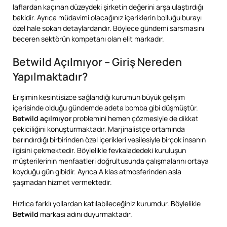
laflardan kaçınan düzeydeki şirketin değerini arşa ulaştırdığı
bakidir. Ayrıca müdavimi olacağınız içeriklerin bolluğu burayı
özel hale sokan detaylardandır. Böylece gündemi sarsmasını
beceren sektörün kompetanı olan elit markadır.
Betwild Açılmıyor – Giriş Nereden
Yapılmaktadır?
Erişimin kesintisizce sağlandığı kurumun büyük gelişim
içerisinde olduğu gündemde adeta bomba gibi düşmüştür.
Betwild açılmıyor
problemini hemen çözmesiyle de dikkat
çekiciliğini konuşturmaktadır. Marjinalistçe ortamında
barındırdığı birbirinden özel içerikleri vesilesiyle birçok insanın
ilgisini çekmektedir. Böylelikle fevkaladedeki kuruluşun
müşterilerinin menfaatleri doğrultusunda çalışmalarını ortaya
koyduğu gün gibidir. Ayrıca A klas atmosferinden asla
şaşmadan hizmet vermektedir.
Hızlıca farklı yollardan katılabileceğiniz kurumdur. Böylelikle
Betwild
markası adını duyurmaktadır.